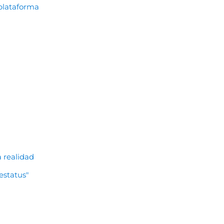
 plataforma
a realidad
estatus"