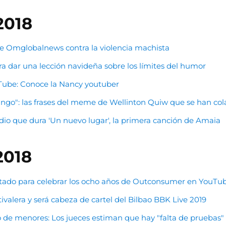
2018
de Omglobalnews contra la violencia machista
a dar una lección navideña sobre los límites del humor
Tube: Conoce la Nancy youtuber
ngo": las frases del meme de Wellinton Quiw que se han cola
io que dura 'Un nuevo lugar', la primera canción de Amaia
2018
untado para celebrar los ocho años de Outconsumer en YouTu
valera y será cabeza de cartel del Bilbao BBK Live 2019
o de menores: Los jueces estiman que hay "falta de pruebas"