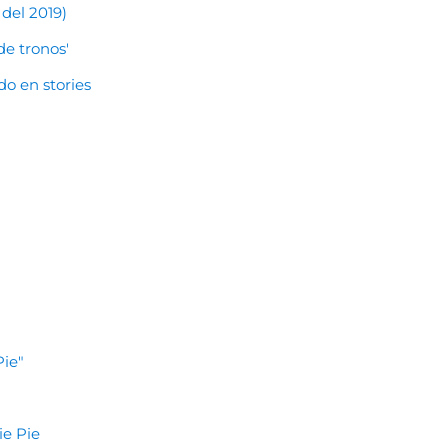
del 2019)
de tronos'
do en stories
Pie"
ie Pie