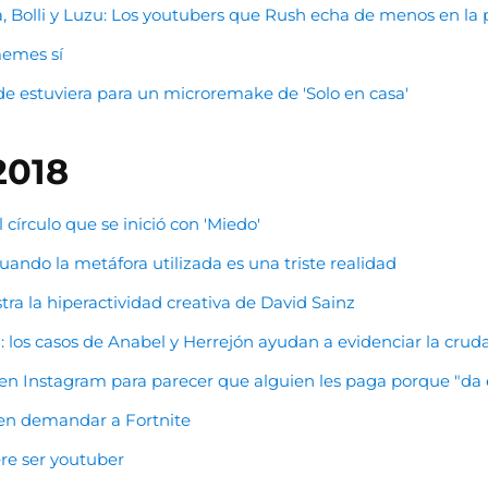
sa, Bolli y Luzu: Los youtubers que Rush echa de menos en la
memes sí
e estuviera para un microremake de 'Solo en casa'
2018
 círculo que se inició con 'Miedo'
cuando la metáfora utilizada es una triste realidad
tra la hiperactividad creativa de David Sainz
: los casos de Anabel y Herrejón ayudan a evidenciar la crud
n Instagram para parecer que alguien les paga porque "da 
o en demandar a Fortnite
re ser youtuber