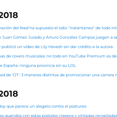
2018
nación del feed ha supuesto el odio "instántaneo" de todo in
nde Juan Gómez-Jurado y Arturo González Campos juegan a s
ublicó un vídeo de Lily Hevesh sin dar crédito a la autora
amas de covers musicales: no todo en YouTube Premium es d
 de España: ninguna provincia sin su LOL
dad de 'OT': 3 maneras distintas de promocionar una carrera 
2018
 Boy que parece un alegato contra el postureo
es queridos con estas postales creepys y vintages recopiladas