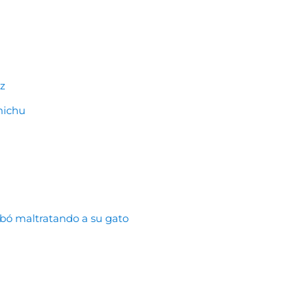
ez
smichu
abó maltratando a su gato