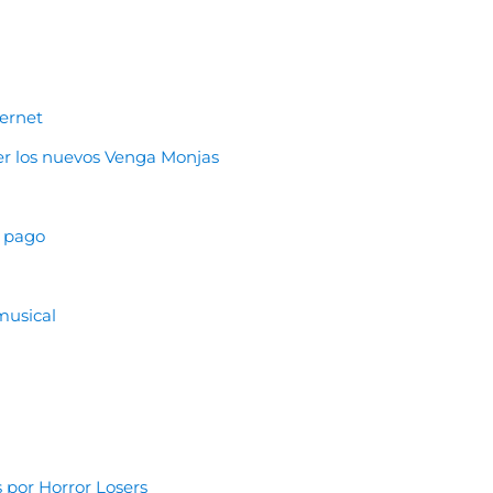
ternet
er los nuevos Venga Monjas
e pago
musical
 por Horror Losers