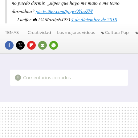
no puedo dormir, ¿súper que hago me mato o me tomo
dormidina?
pic.twitter.com/tpgwOYouZW
— Lucifer 🦇 (@MartinNJ97)
4 de diciembre de 2018
TEMAS
Creatividad
Los mejores videos
Cultura Pop
FACEBOOK
TWITTER
FLIPBOARD
E-
WHATSAPP
MAIL
Comentarios cerrados