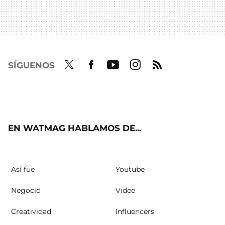
SÍGUENOS
Twit
Fac
Yout
Inst
RSS
ter
ebo
ube
agra
ok
m
EN WATMAG HABLAMOS DE...
Así fue
Youtube
Negocio
Video
Creatividad
Influencers