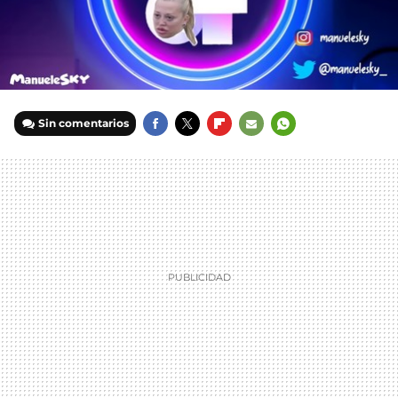
Sin comentarios
FACEBOOK
TWITTER
FLIPBOARD
E-
WHATSAPP
MAIL