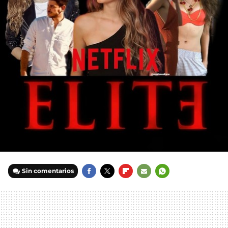
Sin comentarios
FACEBOOK
TWITTER
FLIPBOARD
E-
WHATSAPP
MAIL