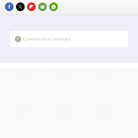
FACEBOOK
TWITTER
FLIPBOARD
E-
WHATSAPP
MAIL
Comentarios cerrados