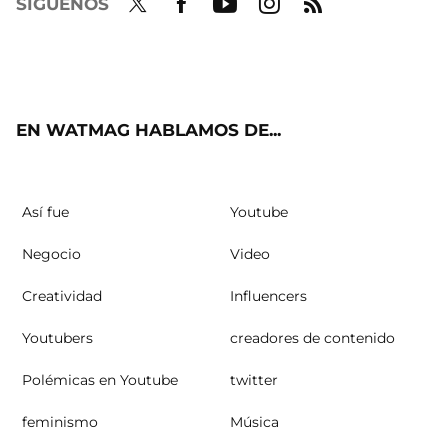
SÍGUENOS
Twit
Fac
Yout
Inst
RSS
ter
ebo
ube
agra
ok
m
EN WATMAG HABLAMOS DE...
Así fue
Youtube
Negocio
Video
Creatividad
Influencers
Youtubers
creadores de contenido
Polémicas en Youtube
twitter
feminismo
Música