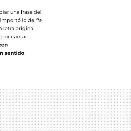
iar una frase del
 importó lo de
"la
 letra original
 por cantar
cen
en sentido