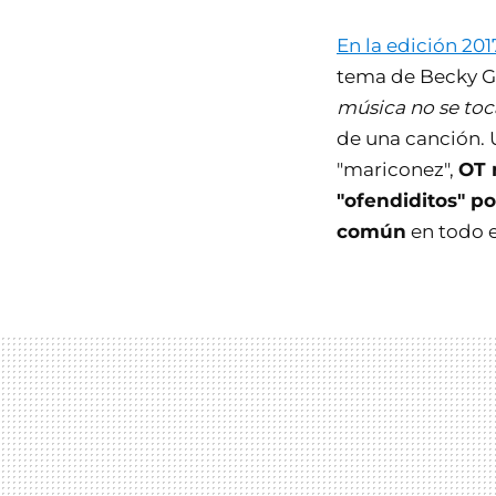
En la edición 201
tema de Becky G 
música no se toc
de una canción. 
"mariconez",
OT 
"ofendiditos" po
común
en todo e