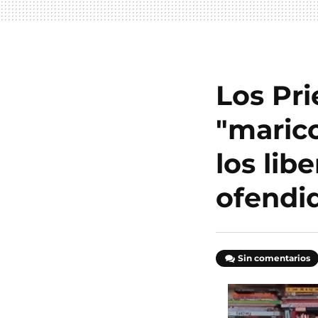
Los Pri
"maric
los lib
ofendid
Sin comentarios