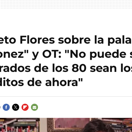
eto Flores sobre la pal
onez" y OT: "No puede 
erados de los 80 sean lo
itos de ahora"
FACEBOOK
TWITTER
FLIPBOARD
E-
MAIL