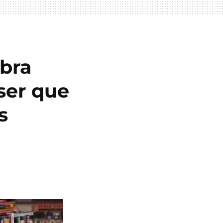
abra
ser que
s