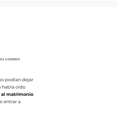
a
dos estamos
o podían dejar
a había oído
n al matrimonio
o entrar a