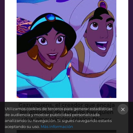
Gazusquens, el creador que encaja
Utilizamos cookies de terceros para generar estadísticas
los diálogos de 'Aquí no hay quien
de audiencia y mostrar publicidad personalizada
viva' en cualquier clásico Disney
×
analizando tu navegación. Si sigues navegando estarás
aceptando su uso.
Más información