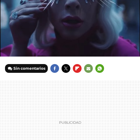
Sin comentarios
FACEBOOK
TWITTER
FLIPBOARD
E-
WHATSAPP
MAIL