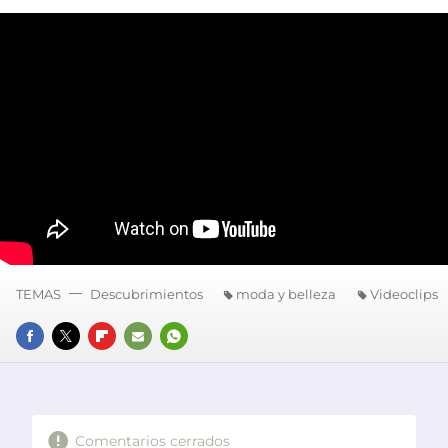
TEMAS
Descubrimientos
moda y belleza
Videoclips
FACEBOOK
TWITTER
FLIPBOARD
E-
WHATSAPP
MAIL
Comentarios cerrados