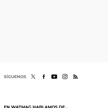
SÍGUENOS
Twit
Fac
Yout
Inst
RSS
ter
ebo
ube
agra
ok
m
EN WATMAG HABLAMOS DE...