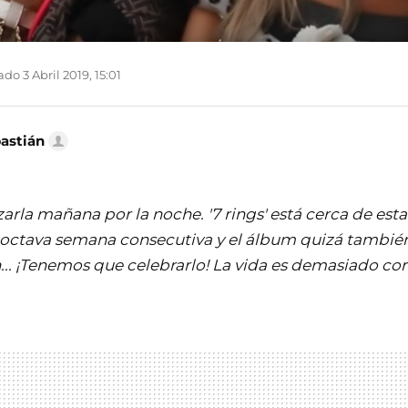
do 3 Abril 2019, 15:01
bastián
zarla mañana por la noche. '7 rings' está cerca de esta
ctava semana consecutiva y el álbum quizá también 
.. ¡Tenemos que celebrarlo! La vida es demasiado cort