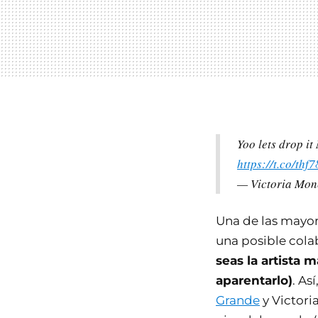
Yoo lets drop i
https://t.co/thf
— Victoria Mon
Una de las mayore
una posible colab
seas la artista 
aparentarlo)
. As
Grande
y Victori