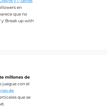
iePie y T-Series
ollowers en
parece que no
' y 'Break up with
ete millones de
e juegue con el
ries de
erticales que se
ad.