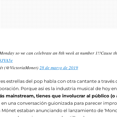
t Monday so we can celebrate an 8th week at number 1!!Cause thi
78JVA5e
ét (@VictoriaMonet)
28 de marzo de 2019
s estrellas del pop habla con otra cantante a través 
oración. Porque así es la industria musical de hoy en
más mainstream, tienes que involucrar al público (o
í, en una conversación guionizada para parecer impr
a Mónet estaban anunciando el lanzamiento de 'Monop