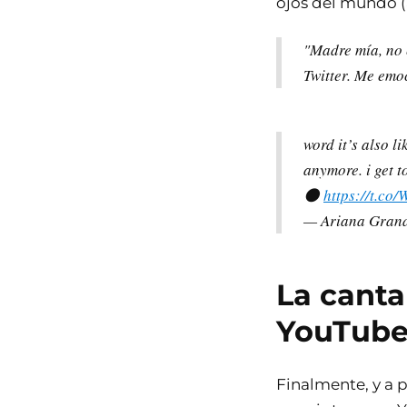
ojos del mundo (
"Madre mía, no e
Twitter. Me emo
word it’s also li
anymore. i get t
🌑
https://t.c
— Ariana Gran
La canta
YouTub
Finalmente, y a p