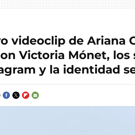
o videoclip de Ariana
on Victoria Mónet, los 
agram y la identidad s
FACEBOOK
TWITTER
FLIPBOARD
E-
MAIL