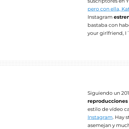
suscriptores en
pero con ella, Kat
Instagram
estre
bastaba con haber
your girlfriend, 
Siguiendo un 201
reproducciones 
estilo de vídeo c
Instagram
. Hay 
asemejan y mucho