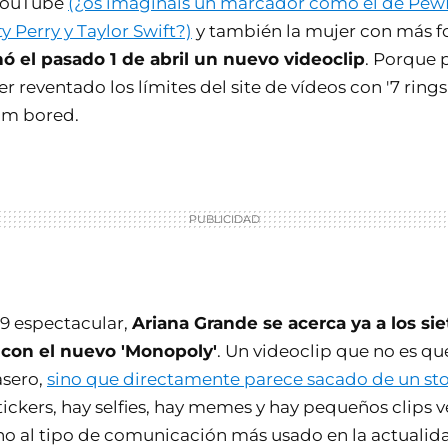
 YouTube
(¿os imagináis un marcador como el de PewD
y Perry y Taylor Swift?)
y también la mujer con más f
nó el pasado 1 de abril un nuevo videoclip
. Porque 
 reventado los límites del site de vídeos con '7 rings
I´m bored.
9 espectacular,
Ariana Grande se acerca ya a los si
con el nuevo 'Monopoly'
. Un videoclip que no es qu
asero,
sino que directamente parece sacado de un sto
stickers, hay selfies, hay memes y hay pequeños clips v
 al tipo de comunicación más usado en la actualid