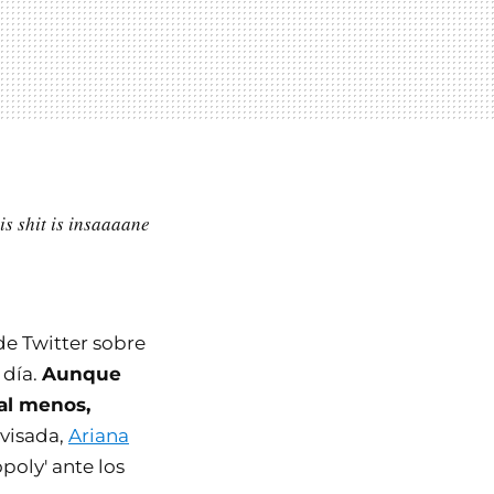
s shit is insaaaane
de Twitter sobre
 día.
Aunque
 al menos,
ovisada,
Ariana
oly' ante los