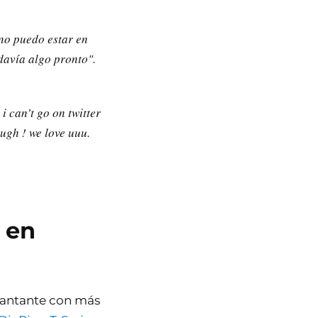
 no puedo estar en
davía algo pronto".
 i can’t go on twitter
ough ! we love uuu.
 en
 cantante con más