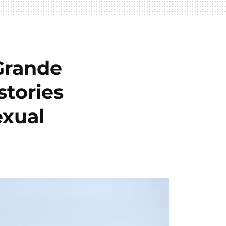
 Grande
stories
exual