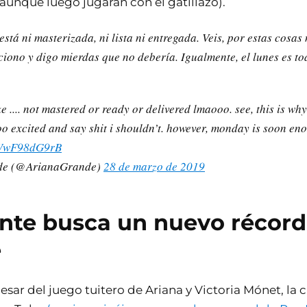
aunque luego jugaran con el gatillazo).
stá ni masterizada, ni lista ni entregada. Veis, por estas cosas
ciono y digo mierdas que no debería. Igualmente, el lunes es to
ke .... not mastered or ready or delivered lmaooo. see, this is why
oo excited and say shit i shouldn’t. however, monday is soon en
o/WwF98dG9rB
de (@ArianaGrande)
28 de marzo de 2019
nte busca un nuevo récord
e
esar del juego tuitero de Ariana y Victoria Mónet, la