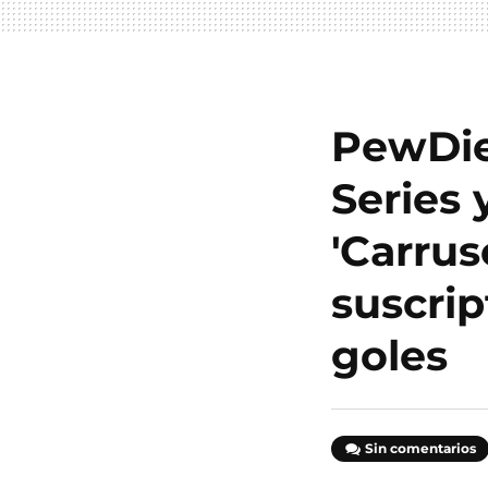
PewDieP
Series
'Carrus
suscri
goles
Sin comentarios