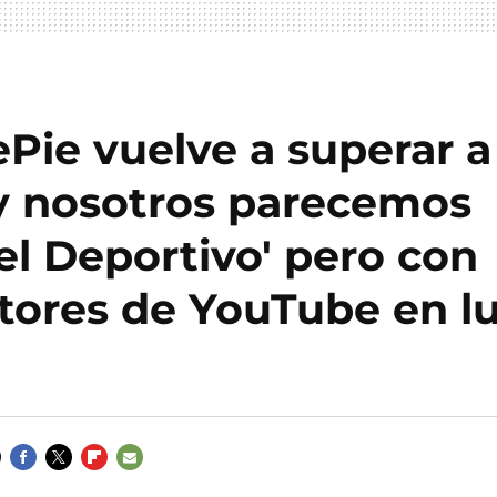
ie vuelve a superar a
 y nosotros parecemos
el Deportivo' pero con
ptores de YouTube en l
FACEBOOK
TWITTER
FLIPBOARD
E-