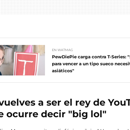
EN WATMAG
PewDiePie carga contra T-Series:
para vencer a un tipo sueco necesi
asiáticos"
uelves a ser el rey de You
e ocurre decir "big lol"