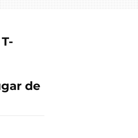
 T-
ugar de