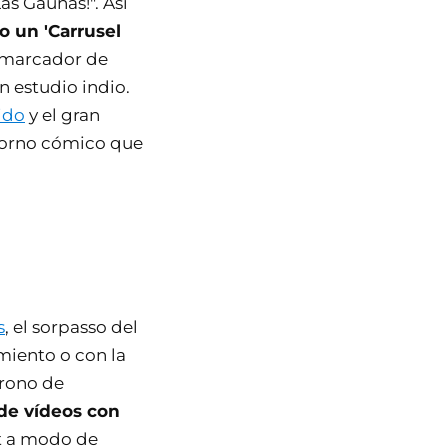
as Gaunas!". Así
 un 'Carrusel
l marcador de
n estudio indio.
tido
y el gran
etorno cómico que
s
, el sorpasso del
miento o con la
trono de
 de vídeos con
it a modo de