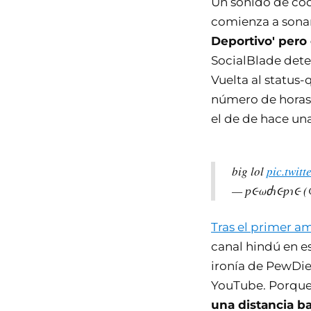
Un sonido de códi
comienza a sonar
Deportivo' pero
SocialBlade dete
Vuelta al status-
número de horas 
el de de hace una
big lol
pic.twit
— ƿ૯ωძɿ૯ƿɿ૯ (
Tras el primer a
canal hindú en e
ironía de PewDie
YouTube. Porqu
una distancia ba