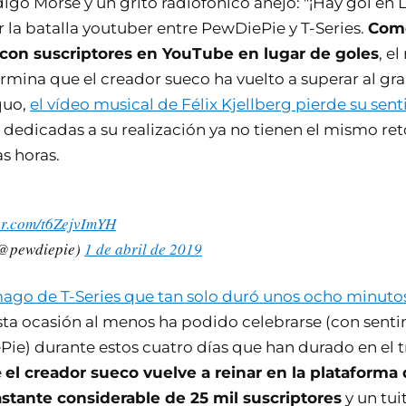
go Morse y un grito radiofónico añejo: "¡Hay gol en L
 la batalla youtuber entre PewDiePie y T-Series.
Como
 con suscriptores en YouTube en lugar de goles
, e
rmina que el creador sueco ha vuelto a superar al gra
quo,
el vídeo musical de Félix Kjellberg pierde su sen
dedicadas a su realización ya no tienen el mismo r
s horas.
ter.com/t6ZejvImYH
@pewdiepie)
1 de abril de 2019
mago de T-Series que tan solo duró unos ocho minuto
sta ocasión al menos ha podido celebrarse (con senti
Pie) durante estos cuatro días que han durado en el 
e
el creador sueco vuelve a reinar en la plataforma
stante considerable de 25 mil suscriptores
y un tu