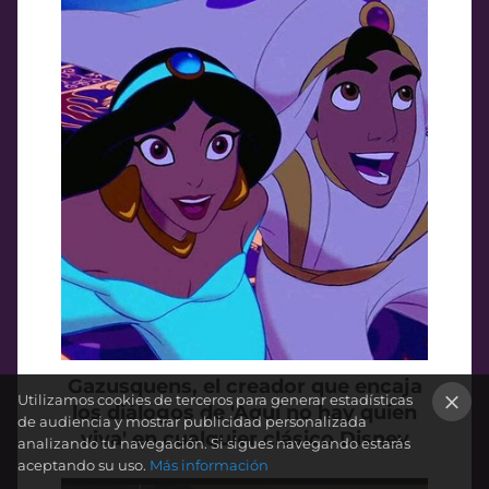
Gazusquens, el creador que encaja
Utilizamos cookies de terceros para generar estadísticas
los diálogos de 'Aquí no hay quien
de audiencia y mostrar publicidad personalizada
viva' en cualquier clásico Disney
×
analizando tu navegación. Si sigues navegando estarás
aceptando su uso.
Más información