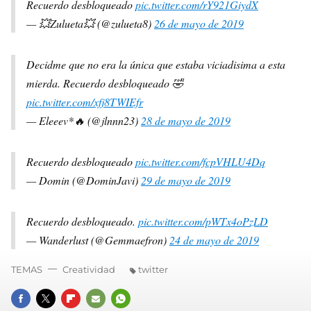
Recuerdo desbloqueado
pic.twitter.com/rY921GiydX
— 💥Zulueta💥 (@zulueta8)
26 de mayo de 2019
Decidme que no era la única que estaba viciadisima a esta
mierda. Recuerdo desbloqueado 🤣
pic.twitter.com/xfj8TWIEfr
— Eleeev*🔥 (@jlnnn23)
28 de mayo de 2019
Recuerdo desbloqueado
pic.twitter.com/fcpVHLU4Dq
— Domin (@DominJavi)
29 de mayo de 2019
Recuerdo desbloqueado.
pic.twitter.com/pWTx4oPzLD
— Wanderlust (@Gemmaefron)
24 de mayo de 2019
TEMAS
Creatividad
twitter