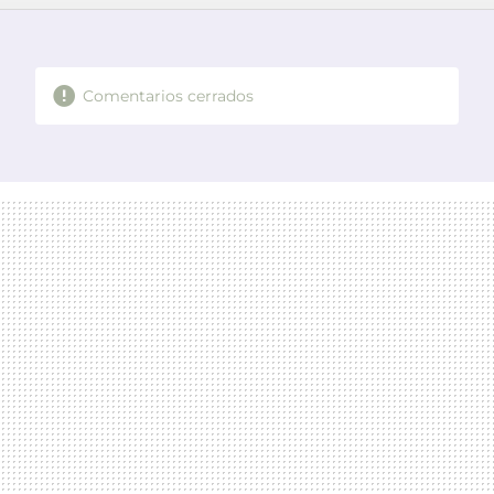
FACEBOOK
TWITTER
FLIPBOARD
E-
WHATSAPP
MAIL
Comentarios cerrados