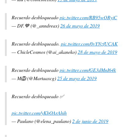
Recuerdo desbloqueado
pic.twitter.com/RB95wORyiC
— DF.💙 (@_anndreax)
26 de mayo de 2019
Recuerdo desbloqueado.
pic.twitter.com/0vYNzfUCAK
— ChicleCosmos (@ai_akaneko)
28 de mayo de 2019
Recuerdo desbloqueado
pic.twitter.com/GE3dMnI64k
— M🦁 (@Martaaxcg)
25 de mayo de 2019
Recuerdo desbloqueado ✅
pic.twitter.com/yKbOArAhih
— Paulano (@elena_paulano)
2 de junio de 2019