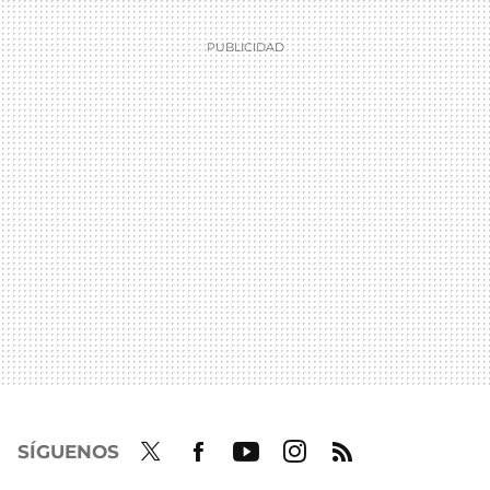
SÍGUENOS
Twit
Fac
Yout
Inst
RSS