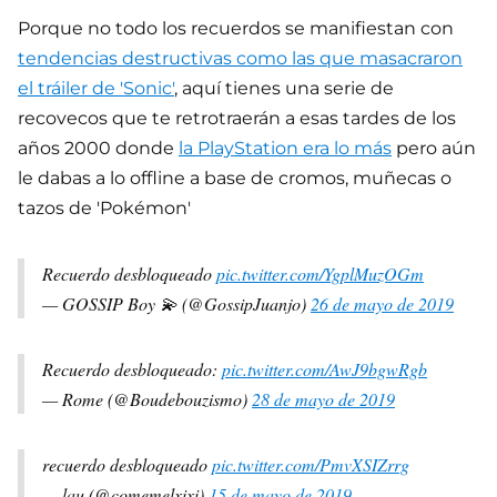
Porque no todo los recuerdos se manifiestan con
tendencias destructivas como las que masacraron
el tráiler de 'Sonic'
, aquí tienes una serie de
recovecos que te retrotraerán a esas tardes de los
años 2000 donde
la PlayStation era lo más
pero aún
le dabas a lo offline a base de cromos, muñecas o
tazos de 'Pokémon'
Recuerdo desbloqueado
pic.twitter.com/YgplMuzOGm
— GOSSIP Boy 💫 (@GossipJuanjo)
26 de mayo de 2019
Recuerdo desbloqueado:
pic.twitter.com/AwJ9bgwRgb
— Rome (@Boudebouzismo)
28 de mayo de 2019
recuerdo desbloqueado
pic.twitter.com/PmvXSIZrrg
— lau (@comemelxixi)
15 de mayo de 2019