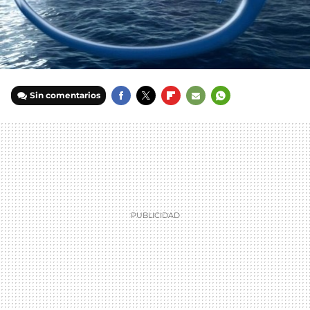
Sin comentarios
FACEBOOK
TWITTER
FLIPBOARD
E-
WHATSAPP
MAIL