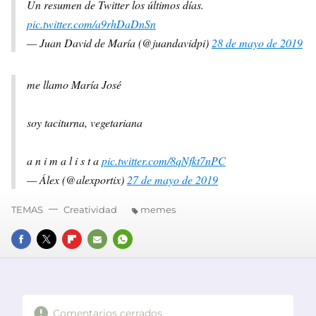
Un resumen de Twitter los últimos días.
pic.twitter.com/a9rhDaDnSn
— Juan David de María (@juandavidpi)
28 de mayo de 2019
me llamo María José
soy taciturna, vegetariana
a n i m a l i s t a
pic.twitter.com/8qNfkt7nPC
— Álex (@alexportix)
27 de mayo de 2019
TEMAS
Creatividad
memes
FACEBOOK
TWITTER
FLIPBOARD
E-
WHATSAPP
MAIL
Comentarios cerrados