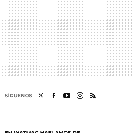
SÍGUENOS
Twit
Fac
Yout
Inst
RSS
ter
ebo
ube
agra
ok
m
EN WATMAG HABLAMOS DE...