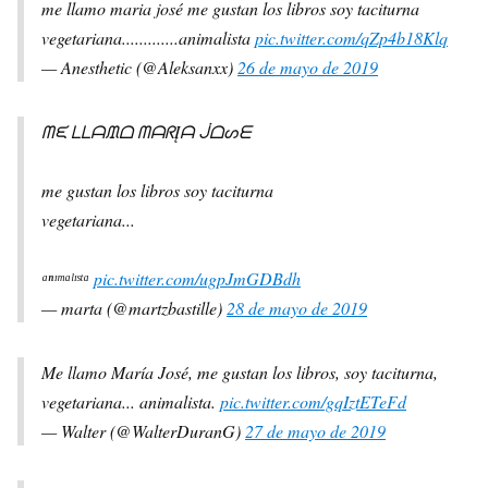
me llamo maria josé me gustan los libros soy taciturna
vegetariana.............animalista
pic.twitter.com/qZp4b18Klq
— Anesthetic (@Aleksanxx)
26 de mayo de 2019
ᗰᙓ ᒪᒪᗩᙢᗝ ᗰᗩᖇĮᗩ ᒎᗝᔕᗴ
me gustan los libros soy taciturna
vegetariana...
ᵃⁿᶦᵐᵃˡᶦˢᵗᵃ
pic.twitter.com/ugpJmGDBdh
— marta (@martzbastille)
28 de mayo de 2019
Me llamo María José, me gustan los libros, soy taciturna,
vegetariana... animalista.
pic.twitter.com/gqIztETeFd
— Walter (@WalterDuranG)
27 de mayo de 2019