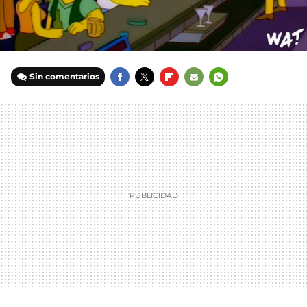
Sin comentarios
FACEBOOK
TWITTER
FLIPBOARD
E-
WHATSAPP
MAIL