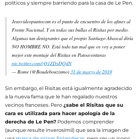
políticos y siempre barriendo para la casa de Le Pen.
Jeuxvideopuntocom es el punto de encuentro de los afines al
Frente Nacional. Y en todas sus bullas el Risitas por medio.
Algunas tan denigrantes que el propio Santiago Abascal diría
NO HOMBRE NO. Está todo tan mal que os voy a poner
mejor este montaje del Risitas en Patoaventuras
pic.twitter.com/zO1ZDsDQdN
— Rome (@Boudebouzismo)
31 de marzo de 2019
Sin embargo, el Risitas está igualmente agradecido
a la nueva fama que le han regalado nuestros
vecinos franceses. Pero
¿sabe el Risitas que su
cara es utilizada para hacer apología de la
derecha de Le Pen?
Podemos comprender
(aunque resulte inverosímil) que sea la imagen de
una
marca de pizzas finlandesas
, pero ser un icono