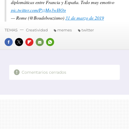
diplomáticas entre Francia y España. Todo muy emotivo
pic.twitter.com/PzzMg3wHOp
— Rome (@Boudebouzismo)
31 de marzo de 2019
TEMAS
Creatividad
memes
twitter
FACEBOOK
TWITTER
FLIPBOARD
E-
WHATSAPP
MAIL
Comentarios cerrados