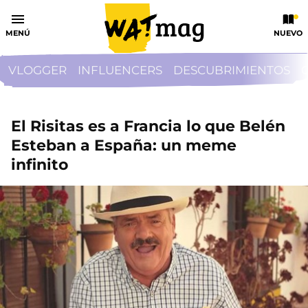
MENÚ
NUEVO
VLOGGER
INFLUENCERS
DESCUBRIMIENTOS
El Risitas es a Francia lo que Belén
Esteban a España: un meme
infinito