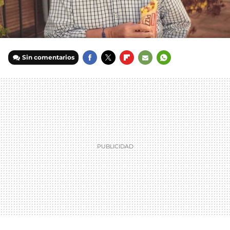
Sin comentarios
FACEBOOK
TWITTER
FLIPBOARD
E-
WHATSAPP
MAIL