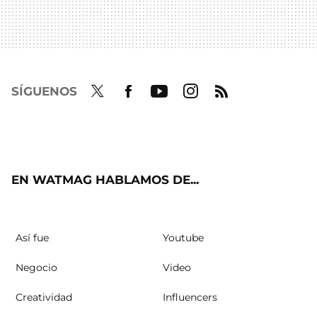
SÍGUENOS
Twit
Fac
Yout
Inst
RSS
ter
ebo
ube
agra
ok
m
EN WATMAG HABLAMOS DE...
Así fue
Youtube
Negocio
Video
Creatividad
Influencers