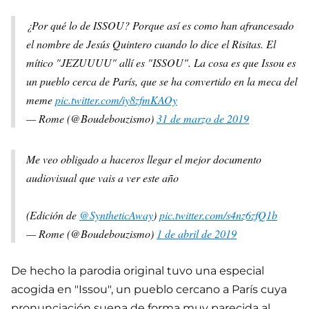
¿Por qué lo de ISSOU? Porque así es como han afrancesado
el nombre de Jesús Quintero cuando lo dice el Risitas. El
mítico "JEZUUUU" allí es "ISSOU". La cosa es que Issou es
un pueblo cerca de París, que se ha convertido en la meca del
meme
pic.twitter.com/iy8zfmKAOy
— Rome (@Boudebouzismo)
31 de marzo de 2019
Me veo obligado a haceros llegar el mejor documento
audiovisual que vais a ver este año
(Edición de
@SyntheticAway
)
pic.twitter.com/s4nz6zfQ1b
— Rome (@Boudebouzismo)
1 de abril de 2019
De hecho la parodia original tuvo una especial
acogida en "Issou", un pueblo cercano a París cuya
pronunciación suena de forma muy parecida al