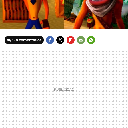
Sin comentarios
FACEBOOK
TWITTER
FLIPBOARD
E-
WHATSAPP
MAIL