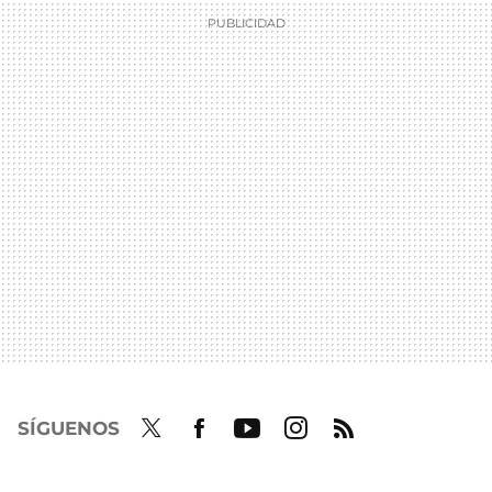
SÍGUENOS
Twit
Fac
Yout
Inst
RSS