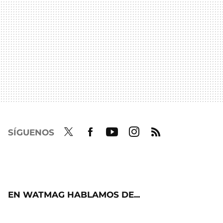
SÍGUENOS
Twit
Fac
Yout
Inst
RSS
ter
ebo
ube
agra
ok
m
EN WATMAG HABLAMOS DE...