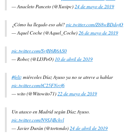
— Anacleto Panceto (@Xuxipc)
24 de mayo de 2019
¿Cómo ha llegado eso ahí?
pic.twitter.com/Z68wBDdojO
— Aquel Coche (@Aquel_Coche)
26 de mayo de 2019
pic.twitter.com/SvfH6R6AS0
— Roboz (@LI3PeO)
10 de abril de 2019
#feliz
miércoles Díaz Ayuso ya no se atreve a hablar
pic.twitter.com/tC25FNrzf6
— wito (@Witowito71)
22 de mayo de 2019
Un atasco en Madrid según Díaz Ayuso.
pic.twitter.com/N9SJjBchvl
— Javier Durán (@tortondo)
24 de abril de 2019