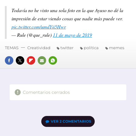
Todavía no he visto una sola foto en la que Ayuso no dé la
impresión de estar viendo cosas que nadie más puede ver.
pic.twitter.com/umdYii5Hwr
— Rule (@que_rule)
11 de mayo de 2019
TEMAS
Creatividad
twitter
política
memes
FACEBOOK
TWITTER
FLIPBOARD
E-
WHATSAPP
MAIL
Comentarios cerrados
VER
2 COMENTARIOS