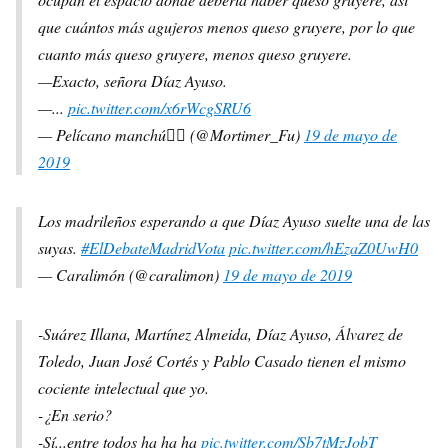
que cuántos más agujeros menos queso gruyere, por lo que
cuanto más queso gruyere, menos queso gruyere.
—Exacto, señora Díaz Ayuso.
—...
pic.twitter.com/x6rWcgSRU6
— Pelícano manchú🏴‍☠️ (@Mortimer_Fu)
19 de mayo de
2019
Los madrileños esperando a que Díaz Ayuso suelte una de las
suyas.
#ElDebateMadridVota
pic.twitter.com/hEzaZ0UwH0
— Caralimón (@caralimon)
19 de mayo de 2019
-Suárez Illana, Martínez Almeida, Díaz Ayuso, Álvarez de
Toledo, Juan José Cortés y Pablo Casado tienen el mismo
cociente intelectual que yo.
-¿En serio?
-Sí...entre todos ha ha ha
pic.twitter.com/Sb7tMzJobT