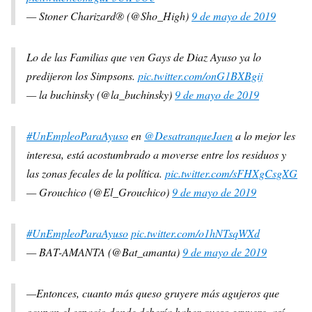
— Stoner Charizard® (@Sho_High)
9 de mayo de 2019
Lo de las Familias que ven Gays de Diaz Ayuso ya lo
predijeron los Simpsons.
pic.twitter.com/onG1BXBgij
— la buchinsky (@la_buchinsky)
9 de mayo de 2019
#UnEmpleoParaAyuso
en
@DesatranqueJaen
a lo mejor les
interesa, está acostumbrado a moverse entre los residuos y
las zonas fecales de la política.
pic.twitter.com/sFHXgCsgXG
— Grouchico (@El_Grouchico)
9 de mayo de 2019
#UnEmpleoParaAyuso
pic.twitter.com/o1hNTsqWXd
— BAT-AMANTA (@Bat_amanta)
9 de mayo de 2019
—Entonces, cuanto más queso gruyere más agujeros que
ocupan el espacio donde debería haber queso gruyere, así