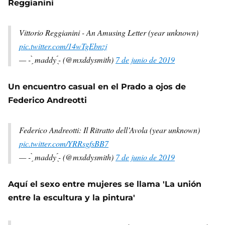
Reggianini
Vittorio Reggianini - An Amusing Letter (year unknown)
pic.twitter.com/14wTgEbnzj
— - ̗̀ maddy ̖́- (@mxddysmith)
7 de junio de 2019
Un encuentro casual en el Prado a ojos de
Federico Andreotti
Federico Andreotti: Il Ritratto dell’Avola (year unknown)
pic.twitter.com/YRRsgfsBB7
— - ̗̀ maddy ̖́- (@mxddysmith)
7 de junio de 2019
Aquí el sexo entre mujeres se llama 'La unión
entre la escultura y la pintura'