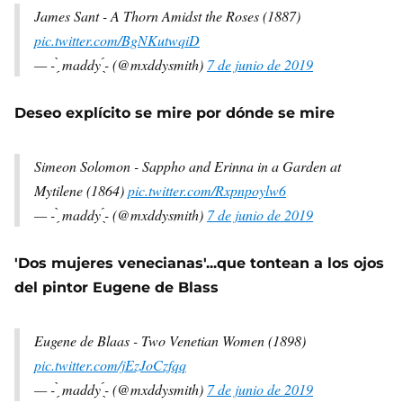
James Sant - A Thorn Amidst the Roses (1887)
pic.twitter.com/BgNKutwqiD
— - ̗̀ maddy ̖́- (@mxddysmith)
7 de junio de 2019
Deseo explícito se mire por dónde se mire
Simeon Solomon - Sappho and Erinna in a Garden at
Mytilene (1864)
pic.twitter.com/Rxpnpoylw6
— - ̗̀ maddy ̖́- (@mxddysmith)
7 de junio de 2019
'Dos mujeres venecianas'...que tontean a los ojos
del pintor Eugene de Blass
Eugene de Blaas - Two Venetian Women (1898)
pic.twitter.com/jEzJoCzfqq
— - ̗̀ maddy ̖́- (@mxddysmith)
7 de junio de 2019