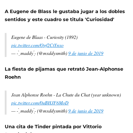
A Eugene de Blass le gustaba jugar a los dobles
sentidos y este cuadro se titula 'Curiosidad'
Eugene de Blaas - Curiosity (1892)
pic.twitter.com/Opf2CtYnxo
— - ̗̀ maddy ̖́- (@mxddysmith)
9 de junio de 2019
La fiesta de pijamas que retrató Jean-Alphonse
Roehn
Jean Alphonse Roehn - La Chute du Chat (year unknown)
pic.twitter.com/0uBHJF6MoD
— - ̗̀ maddy ̖́- (@mxddysmith)
9 de junio de 2019
Una cita de Tinder pintada por Vittorio