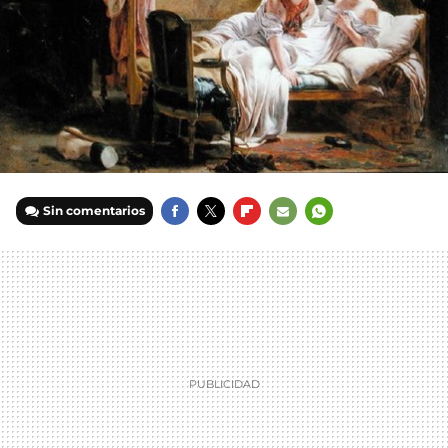
Sin comentarios
FACEBOOK
TWITTER
FLIPBOARD
E-
WHATSAPP
MAIL