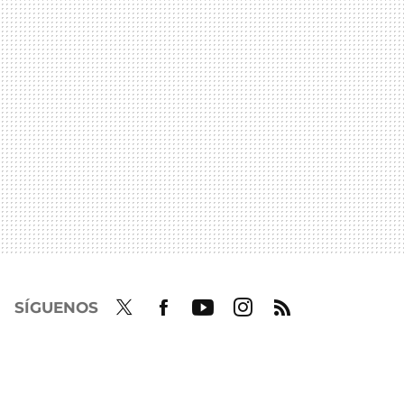
SÍGUENOS
Twit
Fac
Yout
Inst
RSS
ter
ebo
ube
agra
ok
m