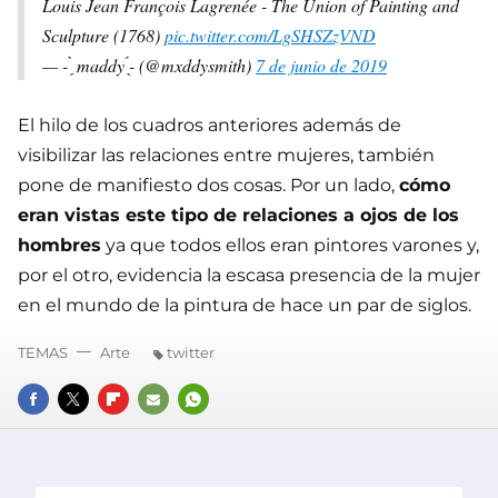
Louis Jean François Lagrenée - The Union of Painting and
Sculpture (1768)
pic.twitter.com/LgSHSZzVND
— - ̗̀ maddy ̖́- (@mxddysmith)
7 de junio de 2019
El hilo de los cuadros anteriores además de
visibilizar las relaciones entre mujeres, también
pone de manifiesto dos cosas. Por un lado,
cómo
eran vistas este tipo de relaciones a ojos de los
hombres
ya que todos ellos eran pintores varones y,
por el otro, evidencia la escasa presencia de la mujer
en el mundo de la pintura de hace un par de siglos.
TEMAS
Arte
twitter
FACEBOOK
TWITTER
FLIPBOARD
E-
WHATSAPP
MAIL