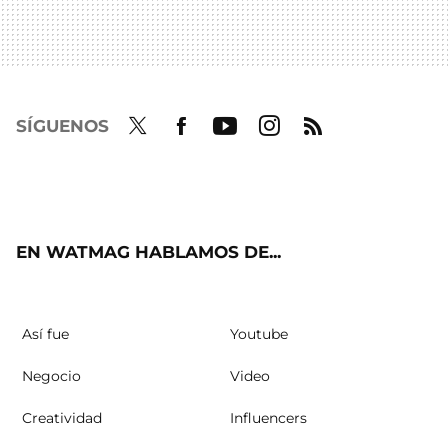
SÍGUENOS
Twit
Fac
Yout
Inst
RSS
ter
ebo
ube
agra
ok
m
EN WATMAG HABLAMOS DE...
Así fue
Youtube
Negocio
Video
Creatividad
Influencers