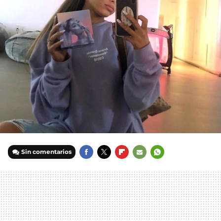
Sin comentarios
FACEBOOK
TWITTER
FLIPBOARD
E-
WHATSAPP
MAIL