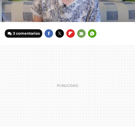
3 comentarios
FACEBOOK
TWITTER
FLIPBOARD
E-
WHATSAPP
MAIL