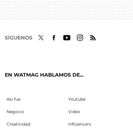
SÍGUENOS
Twit
Fac
Yout
Inst
RSS
ter
ebo
ube
agra
ok
m
EN WATMAG HABLAMOS DE...
Así fue
Youtube
Negocio
Video
Creatividad
Influencers