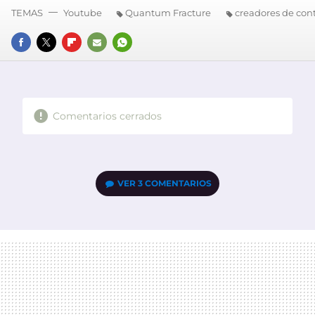
TEMAS
Youtube
Quantum Fracture
creadores de con
FACEBOOK
TWITTER
FLIPBOARD
E-
WHATSAPP
MAIL
Comentarios cerrados
VER
3 COMENTARIOS