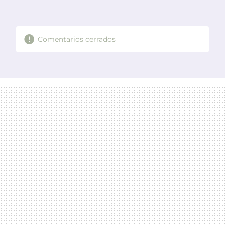
FACEBOOK
TWITTER
FLIPBOARD
E-
WHATSAPP
MAIL
Comentarios cerrados