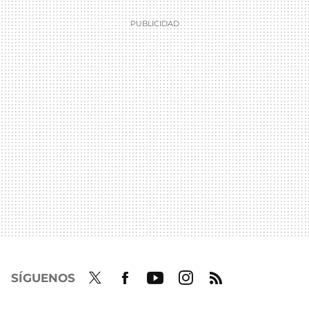
SÍGUENOS
Twit
Fac
Yout
Inst
RSS