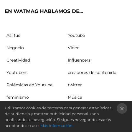
ok
m
EN WATMAG HABLAMOS DE...
Así fue
Youtube
Negocio
Video
Creatividad
Influencers
Youtubers
creadores de contenido
Polémicas en Youtube
twitter
feminismo
Música
Utilizamos cookies de terceros para generar estadísticas
de audiencia y mostrar publicidad personalizada
×
analizando tu navegación. Si sigues navegando estarás
VER MÁS TEMAS
aceptando su uso.
Más información