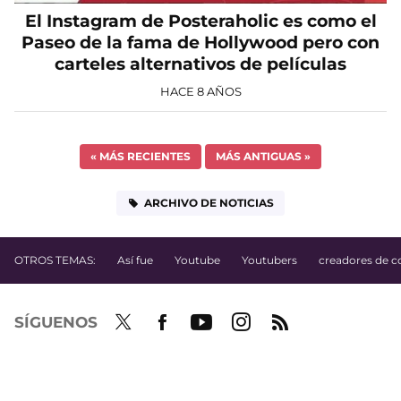
El Instagram de Posteraholic es como el
Paseo de la fama de Hollywood pero con
carteles alternativos de películas
HACE 8 AÑOS
«
MÁS RECIENTES
MÁS ANTIGUAS
»
ARCHIVO DE NOTICIAS
OTROS TEMAS:
Así fue
Youtube
Youtubers
creadores de c
SÍGUENOS
Twit
Fac
Yout
Inst
RSS
ter
ebo
ube
agra