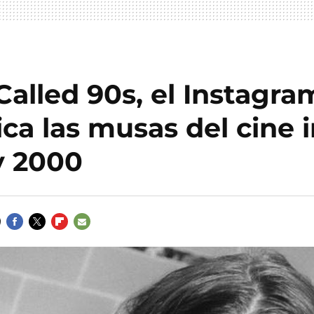
alled 90s, el Instagra
ica las musas del cine 
y 2000
FACEBOOK
TWITTER
FLIPBOARD
E-
MAIL