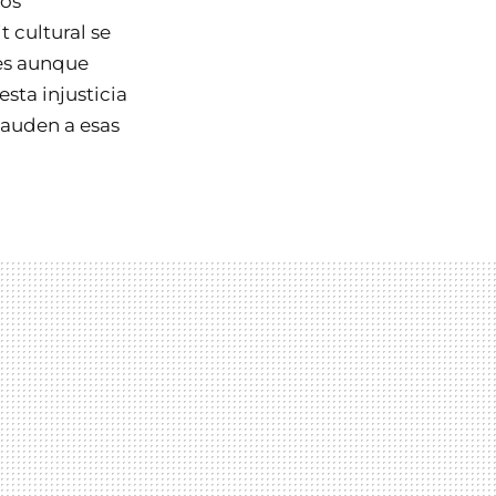
los
 cultural se
nes aunque
sta injusticia
lauden a esas