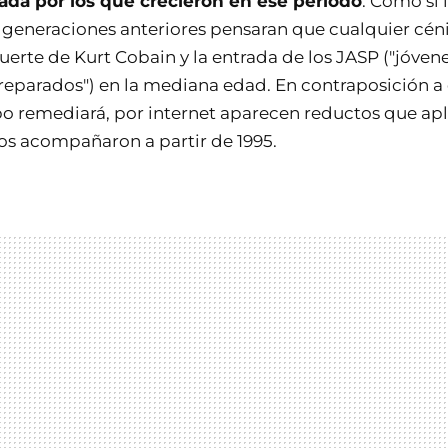
cada por los que crecieron en ese período
. Como si 
 generaciones anteriores pensaran que cualquier cénit
uerte de Kurt Cobain y la entrada de los JASP ("jóve
parados") en la mediana edad. En contraposición a e
po remediará, por internet aparecen reductos que ap
nos acompañaron a partir de 1995.