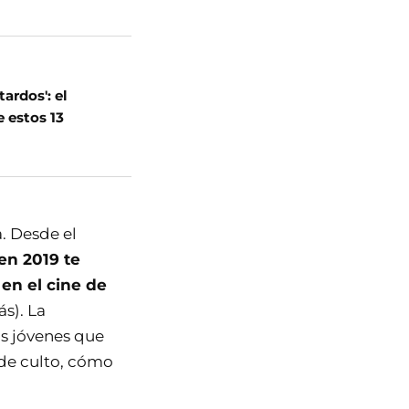
ardos': el
 estos 13
. Desde el
en 2019 te
en el cine de
s). La
as jóvenes que
 de culto, cómo