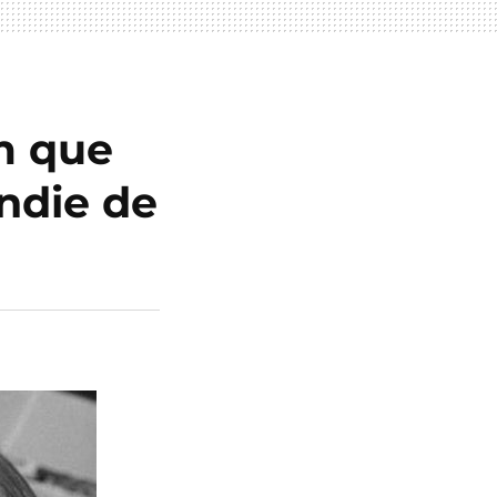
m que
indie de