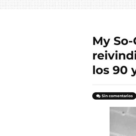
My So-C
reivind
los 90 
Sin comentarios