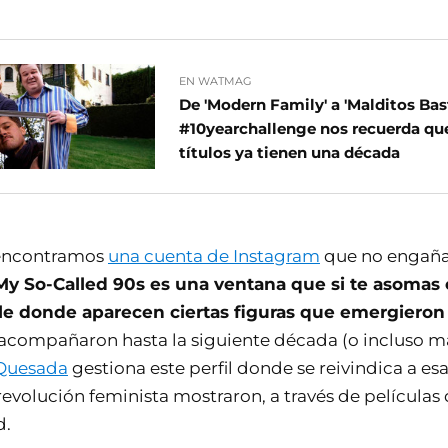
EN WATMAG
De 'Modern Family' a 'Malditos Bast
#10yearchallenge nos recuerda que
títulos ya tienen una década
 encontramos
una cuenta de Instagram
que no engaña
My So-Called 90s es una ventana que si te asomas 
le donde aparecen ciertas figuras que emergieron 
acompañaron hasta la siguiente década (o incluso má
 Quesada
gestiona este perfil donde se reivindica a es
revolución feminista mostraron, a través de películas
d.