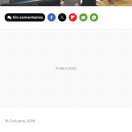
Sin comentarios
FACEBOOK
TWITTER
FLIPBOARD
E-
WHATSAPP
MAIL
16 Octubre 2018