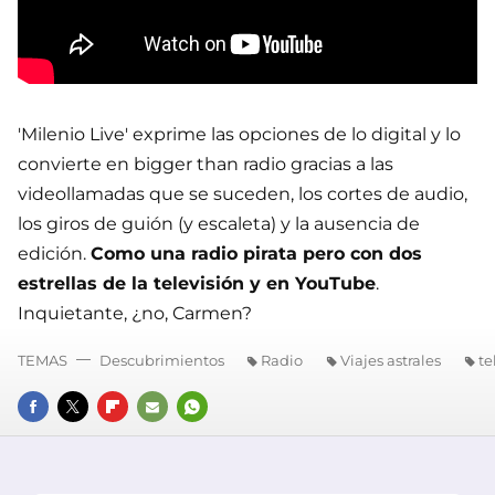
'Milenio Live' exprime las opciones de lo digital y lo
convierte en bigger than radio gracias a las
videollamadas que se suceden, los cortes de audio,
los giros de guión (y escaleta) y la ausencia de
edición.
Como una radio pirata pero con dos
estrellas de la televisión y en YouTube
.
Inquietante, ¿no, Carmen?
TEMAS
Descubrimientos
Radio
Viajes astrales
te
FACEBOOK
TWITTER
FLIPBOARD
E-
WHATSAPP
MAIL