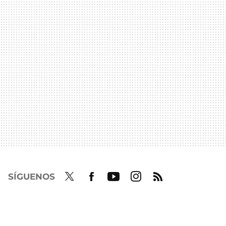
SÍGUENOS
Twit
Fac
Yout
Inst
RSS
ter
ebo
ube
agra
ok
m