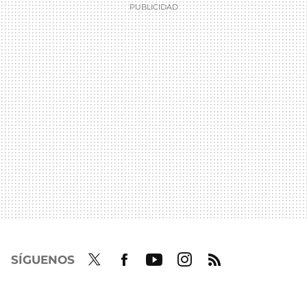
SÍGUENOS
Twit
Fac
Yout
Inst
RSS
ter
ebo
ube
agra