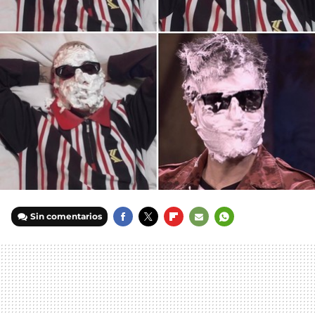
Sin comentarios
FACEBOOK
TWITTER
FLIPBOARD
E-
WHATSAPP
MAIL