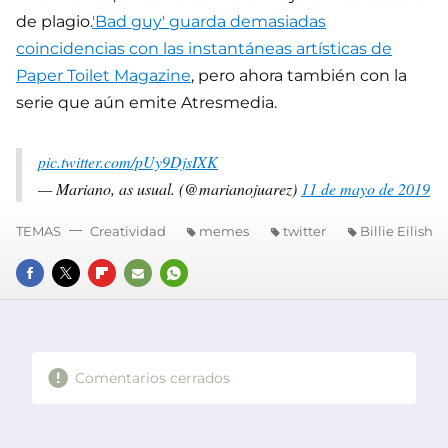
de plagio.
'Bad guy' guarda demasiadas
coincidencias con las instantáneas artísticas de
Paper Toilet Magazine
, pero ahora también con la
serie que aún emite Atresmedia.
pic.twitter.com/pUy9DjsIXK
— Mariano, as usual. (@marianojuarez)
11 de mayo de 2019
TEMAS
Creatividad
memes
twitter
Billie Eilish
FACEBOOK
TWITTER
FLIPBOARD
E-
WHATSAPP
MAIL
Comentarios cerrados