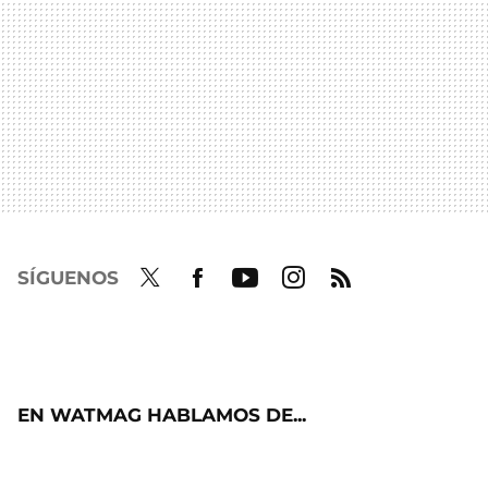
SÍGUENOS
Twit
Fac
Yout
Inst
RSS
ter
ebo
ube
agra
ok
m
EN WATMAG HABLAMOS DE...