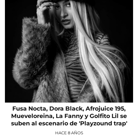
Fusa Nocta, Dora Black, Afrojuice 195,
Mueveloreina, La Fanny y Golfito Lil se
suben al escenario de 'Playzound trap'
HACE 8 AÑOS