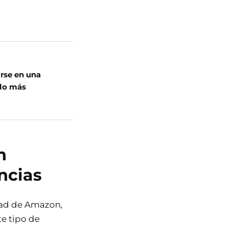
irse en una
 lo más
n
ncias
dad de Amazon,
te tipo de