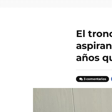
El tron
aspiran
años qu
3 comentarios