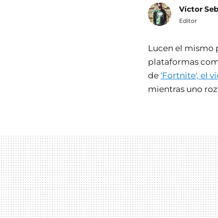
Víctor Se
Editor
Lucen el mismo p
plataformas como
de
'Fortnite', e
mientras uno roza