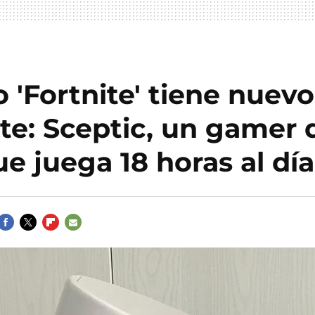
o 'Fortnite' tiene nuevo
te: Sceptic, un gamer 
e juega 18 horas al día
FACEBOOK
TWITTER
FLIPBOARD
E-
MAIL