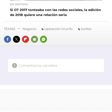
EN WATMAG
Si OT 2017 tonteaba con las redes sociales, la edición
de 2018 quiere una relación seria
TEMAS
Negocio
operación triunfo
twitter
FACEBOOK
TWITTER
FLIPBOARD
E-
WHATSAPP
MAIL
Comentarios cerrados