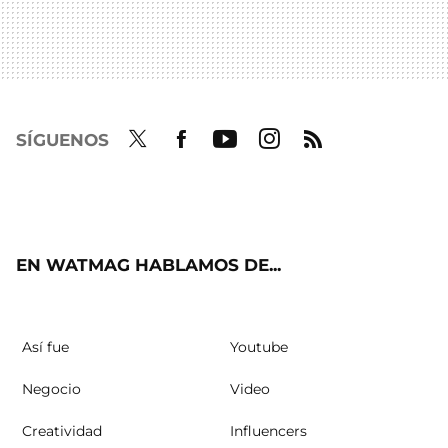
SÍGUENOS
Twit
Fac
Yout
Inst
RSS
ter
ebo
ube
agra
ok
m
EN WATMAG HABLAMOS DE...
Así fue
Youtube
Negocio
Video
Creatividad
Influencers