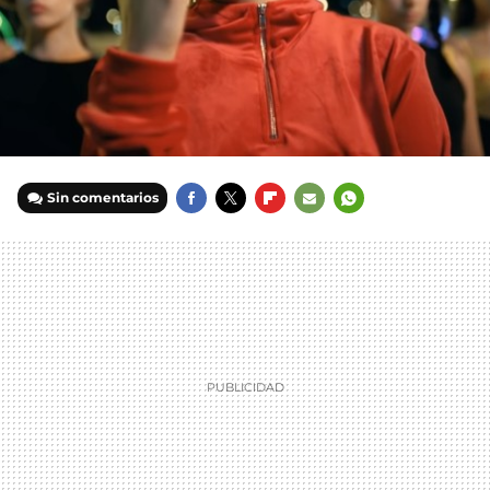
Sin comentarios
FACEBOOK
TWITTER
FLIPBOARD
E-
WHATSAPP
MAIL