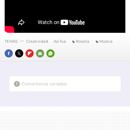
TEMAS
Creatividad
Así fue
Rosalía
Música
FACEBOOK
TWITTER
FLIPBOARD
E-
WHATSAPP
MAIL
Comentarios cerrados