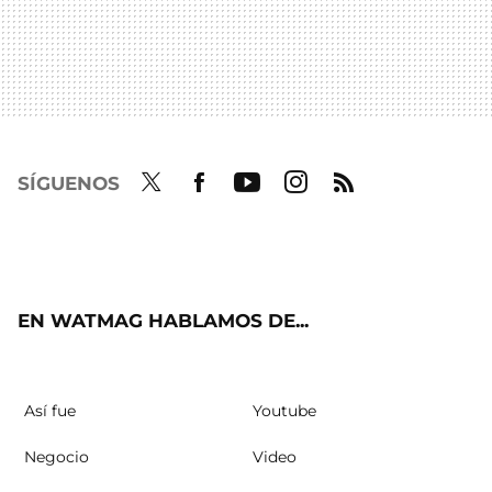
SÍGUENOS
Twit
Fac
Yout
Inst
RSS
ter
ebo
ube
agra
ok
m
EN WATMAG HABLAMOS DE...
Así fue
Youtube
Negocio
Video