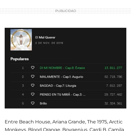
Entre Beach House, Ariana Grande, The 1975, Arctic
Monkeys, Blood Orange, Boygenius, Cardi B, Camila