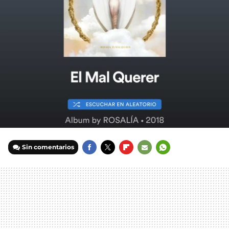
Sin comentarios
FACEBOOK
TWITTER
FLIPBOARD
E-
WHATSAPP
MAIL