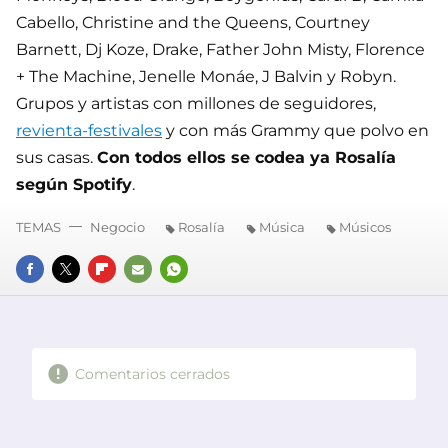
Cabello, Christine and the Queens, Courtney
Barnett, Dj Koze, Drake, Father John Misty, Florence
+ The Machine, Jenelle Monáe, J Balvin y Robyn.
Grupos y artistas con millones de seguidores,
revienta-festivales
y con más Grammy que polvo en
sus casas.
Con todos ellos se codea ya Rosalía
según Spotify
.
TEMAS
Negocio
Rosalía
Música
Músicos
FACEBOOK
TWITTER
FLIPBOARD
E-
WHATSAPP
MAIL
Comentarios cerrados