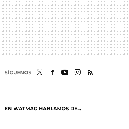
SÍGUENOS
Twit
Fac
Yout
Inst
RSS
ter
ebo
ube
agra
ok
m
EN WATMAG HABLAMOS DE...