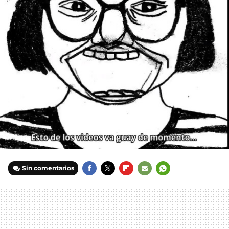
Sin comentarios
FACEBOOK
TWITTER
FLIPBOARD
E-
WHATSAPP
MAIL