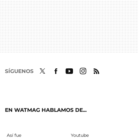
SÍGUENOS
Twit
Fac
Yout
Inst
RSS
ter
ebo
ube
agra
ok
m
EN WATMAG HABLAMOS DE...
Así fue
Youtube