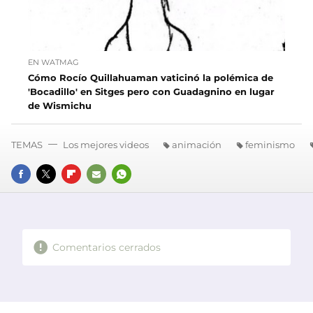
EN WATMAG
Cómo Rocío Quillahuaman vaticinó la polémica de
'Bocadillo' en Sitges pero con Guadagnino en lugar
de Wismichu
TEMAS
Los mejores videos
animación
feminismo
FACEBOOK
TWITTER
FLIPBOARD
E-
WHATSAPP
MAIL
Comentarios cerrados