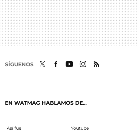
SÍGUENOS
Twit
Fac
Yout
Inst
RSS
ter
ebo
ube
agra
ok
m
EN WATMAG HABLAMOS DE...
Así fue
Youtube