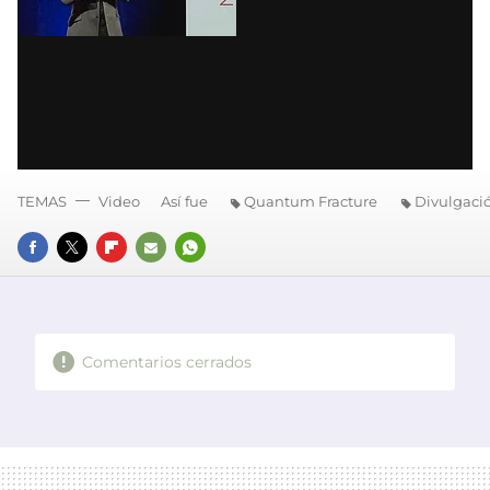
TEMAS
Video
Así fue
Quantum Fracture
Divulgaci
FACEBOOK
TWITTER
FLIPBOARD
E-
WHATSAPP
MAIL
Comentarios cerrados