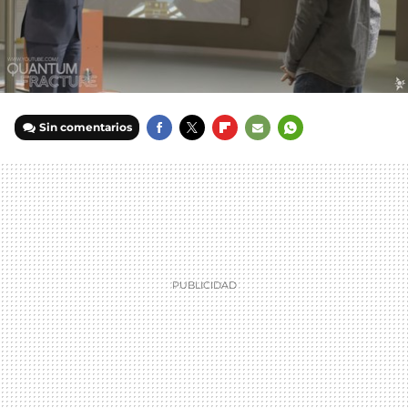
Sin comentarios
FACEBOOK
TWITTER
FLIPBOARD
E-
WHATSAPP
MAIL