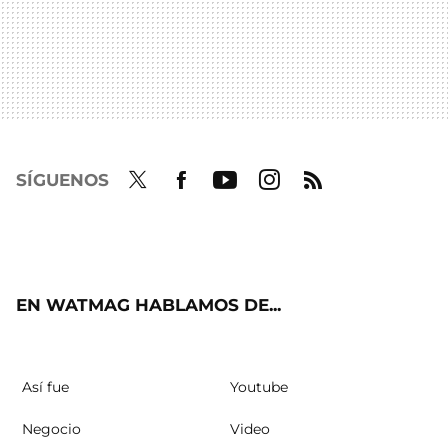
SÍGUENOS
Twit
Fac
Yout
Inst
RSS
ter
ebo
ube
agra
ok
m
EN WATMAG HABLAMOS DE...
Así fue
Youtube
Negocio
Video