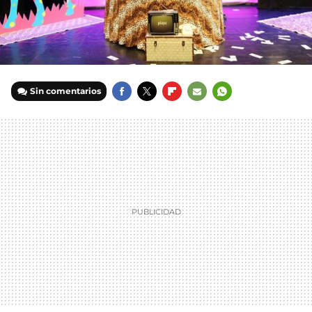
Sin comentarios
FACEBOOK
TWITTER
FLIPBOARD
E-
WHATSAPP
MAIL