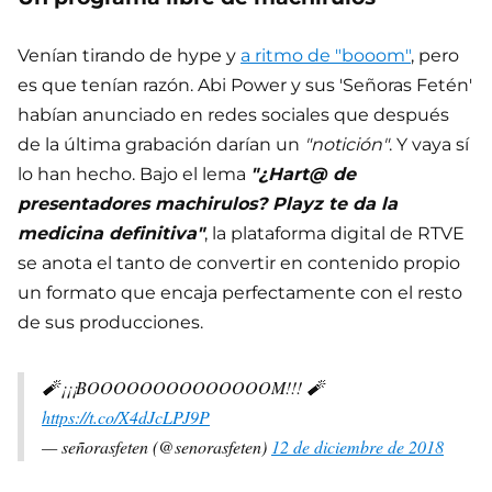
Venían tirando de hype y
a ritmo de "booom"
, pero
es que tenían razón. Abi Power y sus 'Señoras Fetén'
habían anunciado en redes sociales que después
de la última grabación darían un
"notición"
. Y vaya sí
lo han hecho. Bajo el lema
"¿Hart@ de
presentadores machirulos? Playz te da la
medicina definitiva"
, la plataforma digital de RTVE
se anota el tanto de convertir en contenido propio
un formato que encaja perfectamente con el resto
de sus producciones.
🧨¡¡¡BOOOOOOOOOOOOOOM!!! 🧨
https://t.co/X4dJcLPJ9P
— señorasfeten (@senorasfeten)
12 de diciembre de 2018