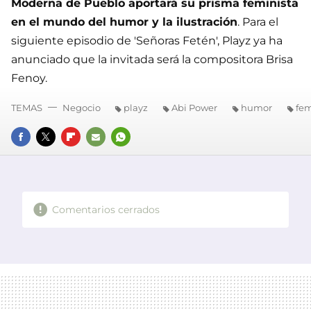
Moderna de Pueblo aportará su prisma feminista
en el mundo del humor y la ilustración
. Para el
siguiente episodio de 'Señoras Fetén', Playz ya ha
anunciado que la invitada será la compositora Brisa
Fenoy.
TEMAS
Negocio
playz
Abi Power
humor
fe
FACEBOOK
TWITTER
FLIPBOARD
E-
WHATSAPP
MAIL
Comentarios cerrados