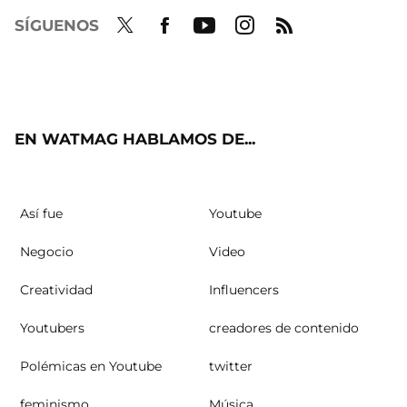
SÍGUENOS
Twit
Fac
Yout
Inst
RSS
ter
ebo
ube
agra
ok
m
EN WATMAG HABLAMOS DE...
Así fue
Youtube
Negocio
Video
Creatividad
Influencers
Youtubers
creadores de contenido
Polémicas en Youtube
twitter
feminismo
Música