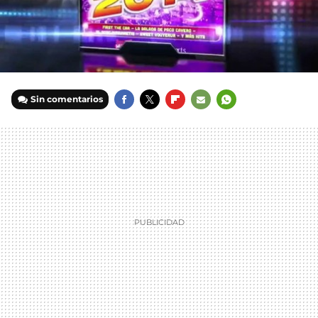
Sin comentarios
FACEBOOK
TWITTER
FLIPBOARD
E-
WHATSAPP
MAIL