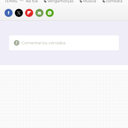
TEMAS
Así fue
Vengamonjas
Música
comedia
FACEBOOK
TWITTER
FLIPBOARD
E-
WHATSAPP
MAIL
Comentarios cerrados