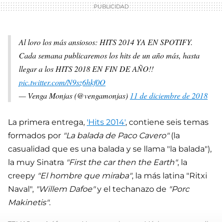
Al loro los más ansiosos: HITS 2014 YA EN SPOTIFY.
Cada semana publicaremos los hits de un año más, hasta
llegar a los HITS 2018 EN FIN DE AÑO!!
pic.twitter.com/N9sz6hkf0O
— Venga Monjas (@vengamonjas)
11 de diciembre de 2018
La primera entrega,
'Hits 2014'
, contiene seis temas
formados por
"La balada de Paco Cavero"
(la
casualidad que es una balada y se llama "la balada"),
la muy Sinatra
"First the car then the Earth"
, la
creepy
"El hombre que miraba"
, la más latina "Ritxi
Naval",
"Willem Dafoe"
y el techanazo de
"Porc
Makinetis"
.