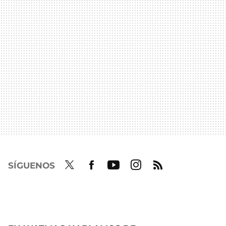
SÍGUENOS
Twit
Fac
Yout
Inst
RSS
ter
ebo
ube
agra
ok
m