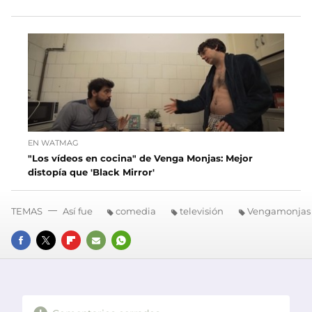
EN WATMAG
"Los vídeos en cocina" de Venga Monjas: Mejor
distopía que 'Black Mirror'
TEMAS
Así fue
comedia
televisión
Vengamonjas
FACEBOOK
TWITTER
FLIPBOARD
E-
WHATSAPP
MAIL