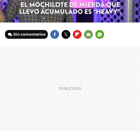
Sin comentarios
FACEBOOK
TWITTER
FLIPBOARD
E-
WHATSAPP
MAIL