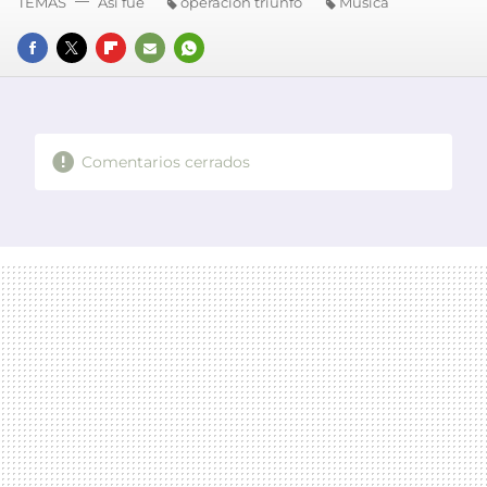
TEMAS
Así fue
operación triunfo
Música
FACEBOOK
TWITTER
FLIPBOARD
E-
WHATSAPP
MAIL
Comentarios cerrados