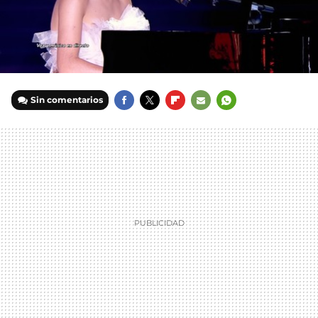
Sin comentarios
FACEBOOK
TWITTER
FLIPBOARD
E-
WHATSAPP
MAIL