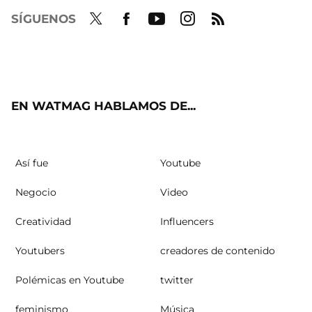
SÍGUENOS
Twit
Fac
Yout
Inst
RSS
ter
ebo
ube
agra
ok
m
EN WATMAG HABLAMOS DE...
Así fue
Youtube
Negocio
Video
Creatividad
Influencers
Youtubers
creadores de contenido
Polémicas en Youtube
twitter
feminismo
Música