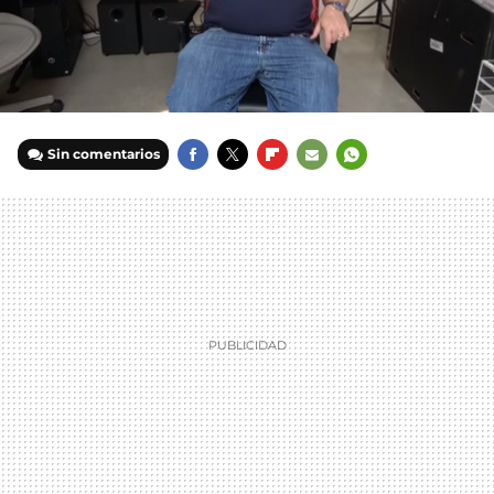
Sin comentarios
FACEBOOK
TWITTER
FLIPBOARD
E-
WHATSAPP
MAIL