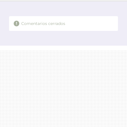
FACEBOOK
TWITTER
FLIPBOARD
E-
WHATSAPP
MAIL
Comentarios cerrados