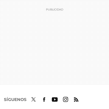
SÍGUENOS
Twit
Fac
Yout
Inst
RSS