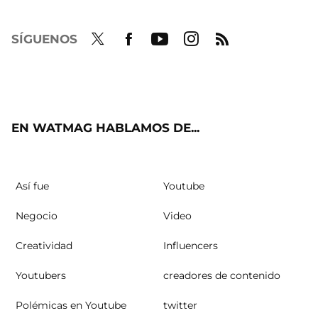
SÍGUENOS
Twit
Fac
Yout
Inst
RSS
ter
ebo
ube
agra
ok
m
EN WATMAG HABLAMOS DE...
Así fue
Youtube
Negocio
Video
Creatividad
Influencers
Youtubers
creadores de contenido
Polémicas en Youtube
twitter