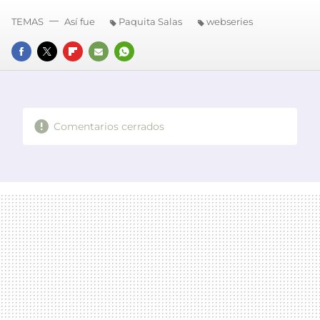
TEMAS
Así fue
Paquita Salas
webseries
FACEBOOK
TWITTER
FLIPBOARD
E-
WHATSAPP
MAIL
Comentarios cerrados