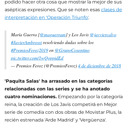
podido hacer otra cosa que mostrar la mejor de sus
asépticas expresiones. Que se noten esas
clases de
interpretación en 'Operación Triunfo'
.
María Guerra [
@maguerram
] y Los Javis
@javviercalvo
#JavierAmbrossi
resolviendo dudas sobre los
#PremiosFeroz2019
en
@GrupoCosentino
pic.twitter.com/1wQoppidEd
— Premios Feroz (@PremiosFeroz)
4 de diciembre de 2018
'Paquita Salas' ha arrasado en las categorías
relacionadas con las series y se ha anotado
cuatro nominaciones.
Empezando por la categoría
reina, la creación de Los Javis competirá en Mejor
serie de comedia con dos obras de Movistar Plus, la
recién estrenada 'Arde Madrid' y 'Vergüenza'.