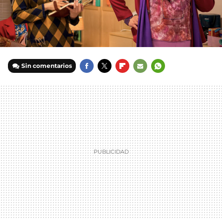
Sin comentarios
FACEBOOK
TWITTER
FLIPBOARD
E-
WHATSAPP
MAIL