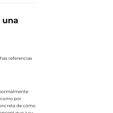
 una
has referencias
ue normalmente
, como por
concreta de cómo
concept que a su