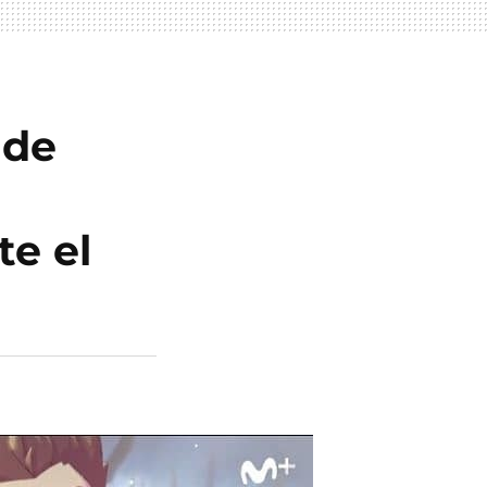
 de
e el