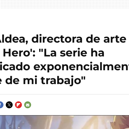
Aldea, directora de arte
l Hero': "La serie ha
licado exponencialment
 de mi trabajo"
ACEBOOK
TWITTER
FLIPBOARD
E-
MAIL