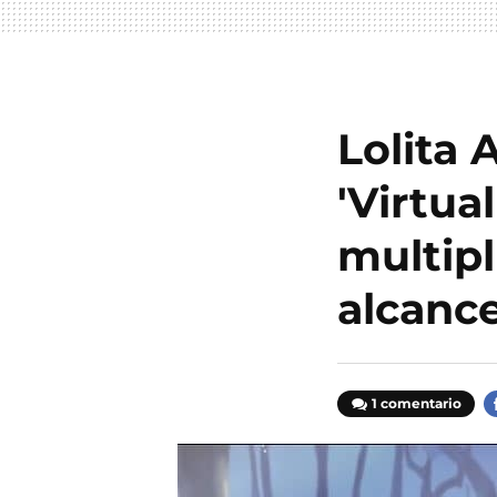
Lolita 
'Virtua
multip
alcance
1 comentario
F