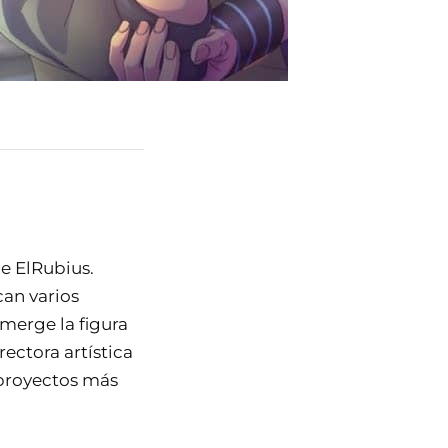
e ElRubius.
can varios
emerge la figura
rectora artística
proyectos más