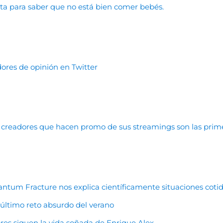
a para saber que no está bien comer bebés.
ores de opinión en Twitter
os creadores que hacen promo de sus streamings son las prim
antum Fracture nos explica científicamente situaciones coti
 último reto absurdo del verano
ores siguen la vida soñada de Enrique Alex