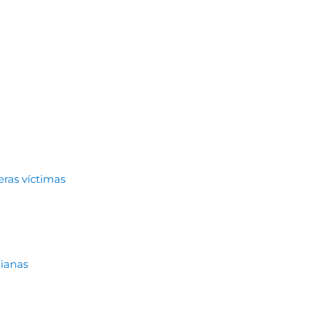
eras víctimas
dianas