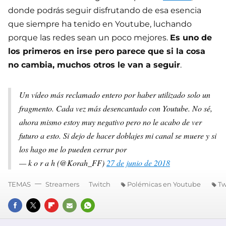
donde podrás seguir disfrutando de esa esencia
que siempre ha tenido en Youtube, luchando
porque las redes sean un poco mejores.
Es uno de
los primeros en irse pero parece que si la cosa
no cambia, muchos otros le van a seguir
.
Un vídeo más reclamado entero por haber utilizado solo un
fragmento. Cada vez más desencantado con Youtube. No sé,
ahora mismo estoy muy negativo pero no le acabo de ver
futuro a esto. Si dejo de hacer doblajes mi canal se muere y si
los hago me lo pueden cerrar por
— k o r a h (@Korah_FF)
27 de junio de 2018
TEMAS
Streamers
Twitch
Polémicas en Youtube
Tw
FACEBOOK
TWITTER
FLIPBOARD
E-
WHATSAPP