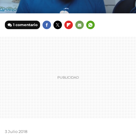
1 comentario
FACEBOOK
TWITTER
FLIPBOARD
E-
WHATSAPP
MAIL
3 Julio 2018