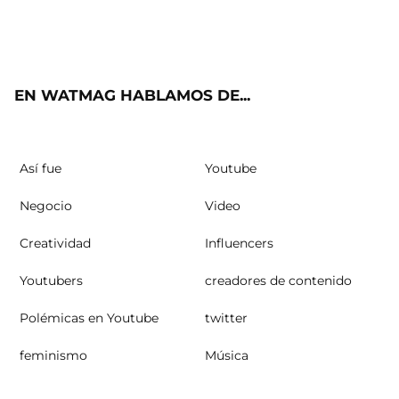
Twit
Fac
Yout
Inst
RSS
ter
ebo
ube
agra
ok
m
EN WATMAG HABLAMOS DE...
Así fue
Youtube
Negocio
Video
Creatividad
Influencers
Youtubers
creadores de contenido
Polémicas en Youtube
twitter
feminismo
Música