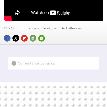
TEMAS
Influencers
Youtube
challenges
FACEBOOK
TWITTER
FLIPBOARD
E-
WHATSAPP
MAIL
Comentarios cerrados