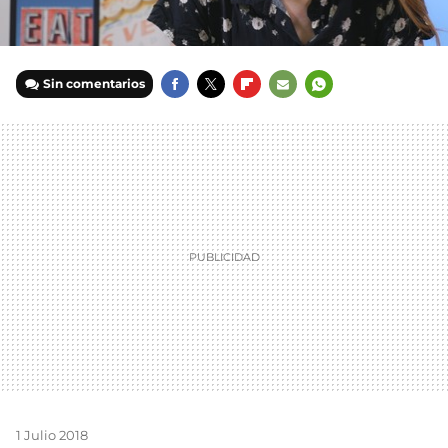
Sin comentarios
FACEBOOK
TWITTER
FLIPBOARD
E-
WHATSAPP
MAIL
1 Julio 2018