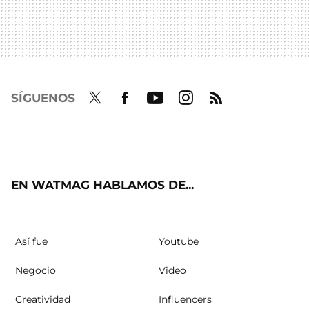
SÍGUENOS
Twit
Fac
Yout
Inst
RSS
ter
ebo
ube
agra
ok
m
EN WATMAG HABLAMOS DE...
Así fue
Youtube
Negocio
Video
Creatividad
Influencers