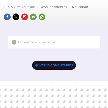
TEMAS
Youtube
Descubrimientos
clickbait
FACEBOOK
TWITTER
FLIPBOARD
E-
WHATSAPP
MAIL
Comentarios cerrados
VER
10 COMENTARIOS