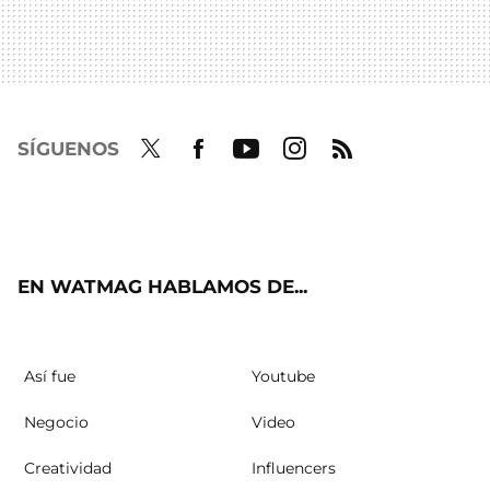
SÍGUENOS
Twit
Fac
Yout
Inst
RSS
ter
ebo
ube
agra
ok
m
EN WATMAG HABLAMOS DE...
Así fue
Youtube
Negocio
Video
Creatividad
Influencers