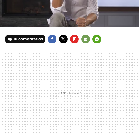
10 comentarios
FACEBOOK
TWITTER
FLIPBOARD
E-
WHATSAPP
MAIL