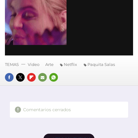
TEMAS
Video
Arte
Netflix
Paquita Salas
FACEBOOK
TWITTER
FLIPBOARD
E-
WHATSAPP
MAIL
Comentarios cerrados