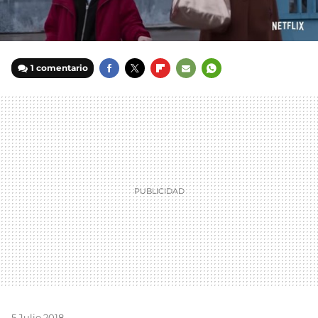
1 comentario
FACEBOOK
TWITTER
FLIPBOARD
E-
WHATSAPP
MAIL
5 Julio 2018