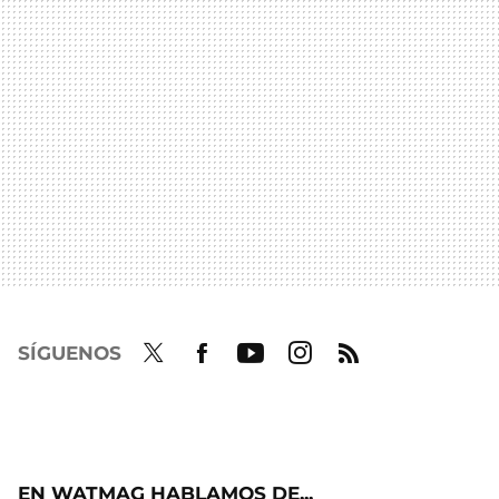
SÍGUENOS
Twit
Fac
Yout
Inst
RSS
ter
ebo
ube
agra
ok
m
EN WATMAG HABLAMOS DE...