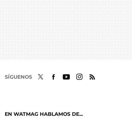
SÍGUENOS
Twit
Fac
Yout
Inst
RSS
ter
ebo
ube
agra
ok
m
EN WATMAG HABLAMOS DE...