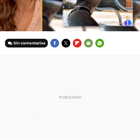
Sin comentarios
FACEBOOK
TWITTER
FLIPBOARD
E-
WHATSAPP
MAIL