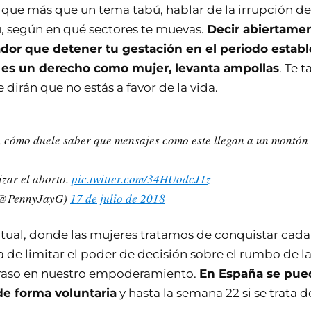
que más que un tema tabú, hablar de la irrupción d
, según en qué sectores te muevas.
Decir abiertame
ador que detener tu gestación en el periodo establ
 es un derecho como mujer, levanta ampollas
. Te 
e dirán que no estás a favor de la vida.
, cómo duele saber que mensajes como este llegan a un montón d
zar el aborto.
pic.twitter.com/34HUodcJ1z
(@PennyJayG)
17 de julio de 2018
ctual, donde las mujeres tratamos de conquistar cad
ea de limitar el poder de decisión sobre el rumbo de 
traso en nuestro empoderamiento.
En España se pued
de forma voluntaria
y hasta la semana 22 si se trata