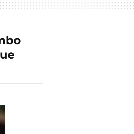
ombo
que