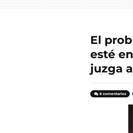
El pro
esté en
juzga a
6 comentarios