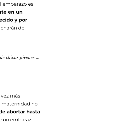
el embarazo es
nte en un
ecido y por
tacharán de
e chicas jóvenes ...
a vez más
la maternidad no
e abortar hasta
 de un embarazo