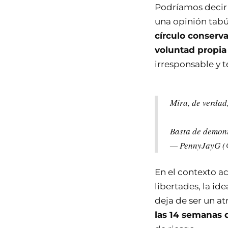
Podríamos decir 
una opinión tabú
círculo conserv
voluntad propia
irresponsable y t
Mira, de verdad
Basta de demoni
— PennyJayG 
En el contexto a
libertades, la id
deja de ser un a
las 14 semanas 