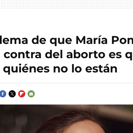
blema de que María P
 contra del aborto es 
 quiénes no lo están
FACEBOOK
TWITTER
FLIPBOARD
E-
MAIL