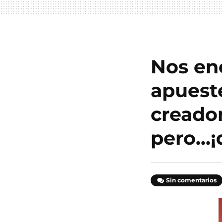
Nos en
apueste
creador
pero...
Sin comentarios