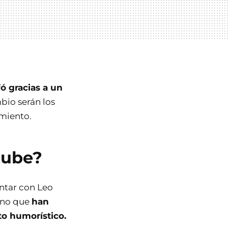
fó gracias a un
bio serán los
imiento.
tube?
ntar con Leo
sino que
han
to humorístico.