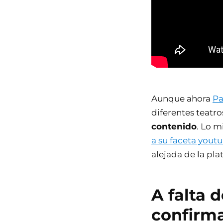
Aunque ahora
Pa
diferentes teatr
contenido
. Lo 
a su faceta youtu
alejada de la pla
A falta 
confirma