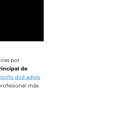
iras por
incipal de
otoño dirá adiós
profesional más