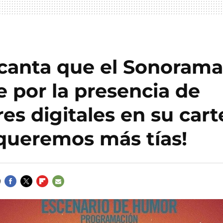
canta que el Sonorama
 por la presencia de
es digitales en su carte
¡queremos más tías!
FACEBOOK
TWITTER
FLIPBOARD
E-
MAIL