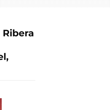
 Ribera
l,