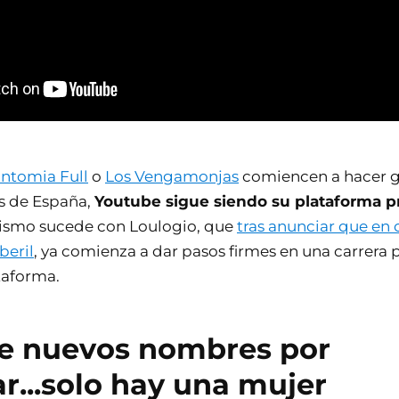
ntomia Full
o
Los Vengamonjas
comiencen a hacer g
os de España,
Youtube sigue siendo su plataforma pr
mismo sucede con Loulogio, que
tras anunciar que en 
beril
, ya comienza a dar pasos firmes en una carrera 
taforma.
de nuevos nombres por
r...solo hay una mujer