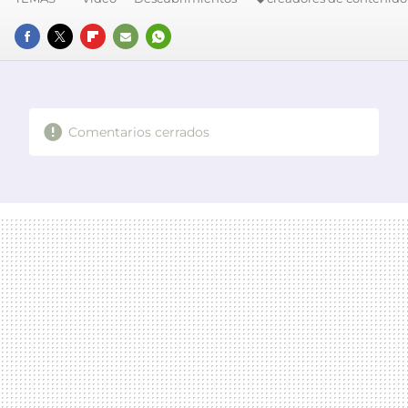
FACEBOOK
TWITTER
FLIPBOARD
E-
WHATSAPP
MAIL
Comentarios cerrados