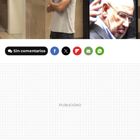
Sin comentarios
FACEBOOK
TWITTER
FLIPBOARD
E-
WHATSAPP
MAIL