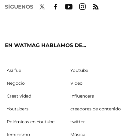
SÍGUENOS
Twit
Fac
Yout
Inst
RSS
ter
ebo
ube
agra
ok
m
EN WATMAG HABLAMOS DE...
Así fue
Youtube
Negocio
Video
Creatividad
Influencers
Youtubers
creadores de contenido
Polémicas en Youtube
twitter
feminismo
Música