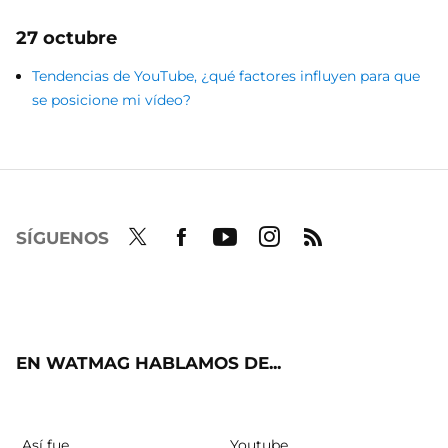
27 octubre
Tendencias de YouTube, ¿qué factores influyen para que
se posicione mi vídeo?
SÍGUENOS
Twit
Fac
Yout
Inst
RSS
ter
ebo
ube
agra
ok
m
EN WATMAG HABLAMOS DE...
Así fue
Youtube