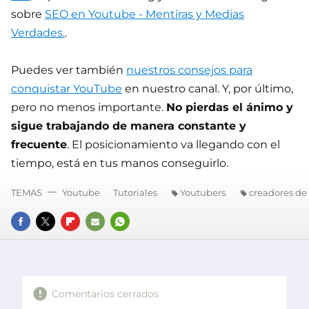
sobre
SEO en Youtube - Mentiras y Medias
Verdades.
.
Puedes ver también
nuestros consejos para
conquistar YouTube
en nuestro canal. Y, por último,
pero no menos importante.
No pierdas el ánimo y
sigue trabajando de manera constante y
frecuente
. El posicionamiento va llegando con el
tiempo, está en tus manos conseguirlo.
TEMAS
Youtube
Tutoriales
Youtubers
creadores de
FACEBOOK
TWITTER
FLIPBOARD
E-
WHATSAPP
MAIL
Comentarios cerrados