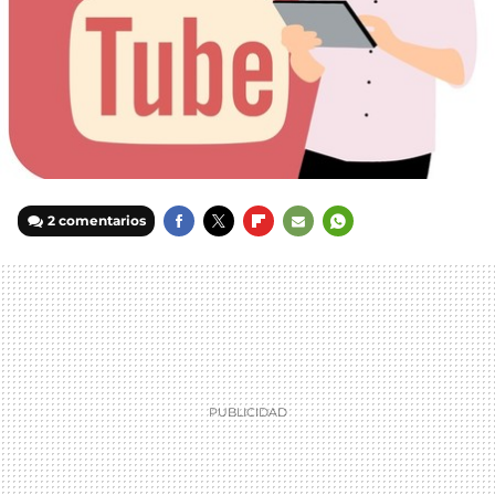
2 comentarios
FACEBOOK
TWITTER
FLIPBOARD
E-
WHATSAPP
MAIL