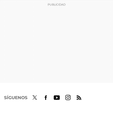
SÍGUENOS
Twit
Fac
Yout
Inst
RSS
ter
ebo
ube
agra