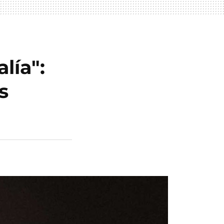
lía":
s