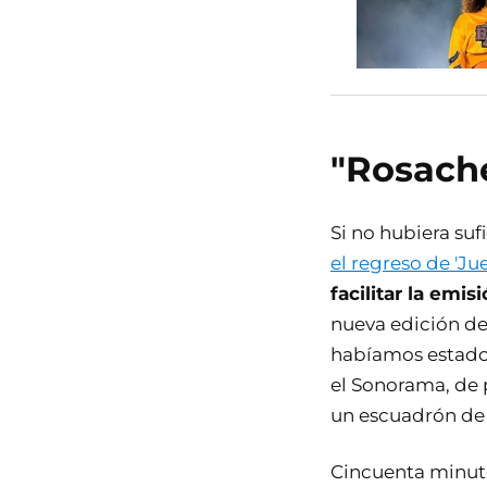
"Rosache
Si no hubiera suf
el regreso de 'Ju
facilitar la emi
nueva edición del
habíamos estado 
el Sonorama, de 
un escuadrón de a
Cincuenta minutos