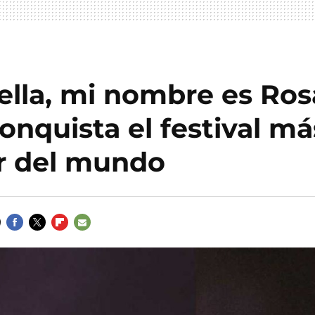
lla, mi nombre es Rosa
conquista el festival má
r del mundo
FACEBOOK
TWITTER
FLIPBOARD
E-
MAIL