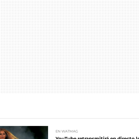
EN WATMAG
YouTube retransmitirá en directo l